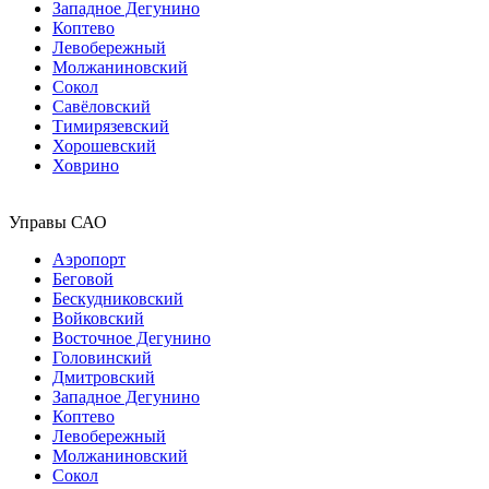
Западное Дегунино
Коптево
Левобережный
Молжаниновский
Сокол
Савёловский
Тимирязевский
Хорошевский
Ховрино
Управы САО
Аэропорт
Беговой
Бескудниковский
Войковский
Восточное Дегунино
Головинский
Дмитровский
Западное Дегунино
Коптево
Левобережный
Молжаниновский
Сокол