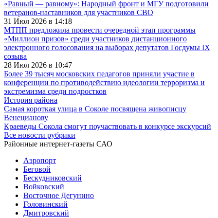
«Равный — равному»: Народный фронт и МГУ подготовили
ветеранов-наставников для участников СВО
31 Июл 2026 в 14:18
МТПП предложила провести очередной этап программы
«Миллион призов» среди участников дистанционного
электронного голосования на выборах депутатов Госдумы IX
созыва
28 Июл 2026 в 10:47
Более 39 тысяч московских педагогов приняли участие в
конференции по противодействию идеологии терроризма и
экстремизма среди подростков
История района
Самая короткая улица в Соколе посвящена живописцу
Венецианову
Краеведы Сокола смогут поучаствовать в конкурсе экскурсий
Все новости рубрики
Районные интернет-газеты САО
Аэропорт
Беговой
Бескудниковский
Войковский
Восточное Дегунино
Головинский
Дмитровский