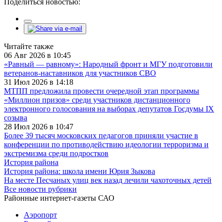
Поделиться новостью:
Читайте также
06 Авг 2026 в 10:45
«Равный — равному»: Народный фронт и МГУ подготовили
ветеранов-наставников для участников СВО
31 Июл 2026 в 14:18
МТПП предложила провести очередной этап программы
«Миллион призов» среди участников дистанционного
электронного голосования на выборах депутатов Госдумы IX
созыва
28 Июл 2026 в 10:47
Более 39 тысяч московских педагогов приняли участие в
конференции по противодействию идеологии терроризма и
экстремизма среди подростков
История района
История района: школа имени Юрия Зыкова
На месте Песчаных улиц век назад лечили чахоточных детей
Все новости рубрики
Районные интернет-газеты САО
Аэропорт