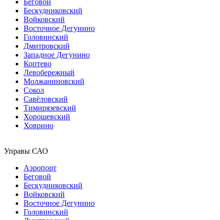
Беговой
Бескудниковский
Войковский
Восточное Дегунино
Головинский
Дмитровский
Западное Дегунино
Коптево
Левобережный
Молжаниновский
Сокол
Савёловский
Тимирязевский
Хорошевский
Ховрино
Управы САО
Аэропорт
Беговой
Бескудниковский
Войковский
Восточное Дегунино
Головинский