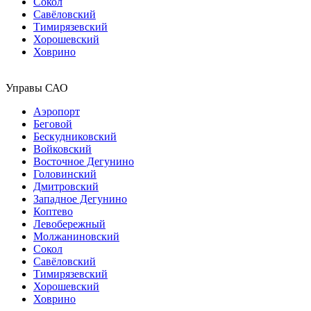
Сокол
Савёловский
Тимирязевский
Хорошевский
Ховрино
Управы САО
Аэропорт
Беговой
Бескудниковский
Войковский
Восточное Дегунино
Головинский
Дмитровский
Западное Дегунино
Коптево
Левобережный
Молжаниновский
Сокол
Савёловский
Тимирязевский
Хорошевский
Ховрино