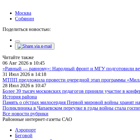
Москва
Собянин
Поделиться новостью:
Читайте также
06 Авг 2026 в 10:45
«Равный — равному»: Народный фронт и МГУ подготовили ве
31 Июл 2026 в 14:18
МТПП предложила провести очередной этап программы «Милли
28 Июл 2026 в 10:47
Более 39 тысяч московских педагогов приняли участие в конф
История района
Память о сёстрах милосердия Первой мировой войны хранят н
Поликлиника в Чапаевском переулке в годы войны стала госп
Все новости рубрики
Районные интернет-газеты САО
Аэропорт
Беговой