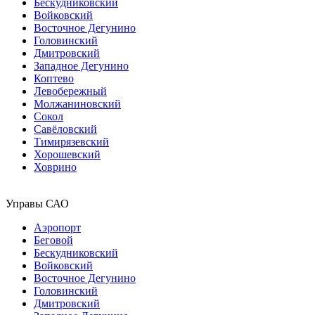
Бескудниковский
Войковский
Восточное Дегунино
Головинский
Дмитровский
Западное Дегунино
Коптево
Левобережный
Молжаниновский
Сокол
Савёловский
Тимирязевский
Хорошевский
Ховрино
Управы САО
Аэропорт
Беговой
Бескудниковский
Войковский
Восточное Дегунино
Головинский
Дмитровский