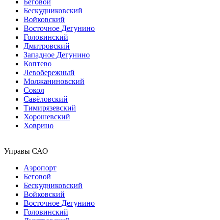
Беговой
Бескудниковский
Войковский
Восточное Дегунино
Головинский
Дмитровский
Западное Дегунино
Коптево
Левобережный
Молжаниновский
Сокол
Савёловский
Тимирязевский
Хорошевский
Ховрино
Управы САО
Аэропорт
Беговой
Бескудниковский
Войковский
Восточное Дегунино
Головинский