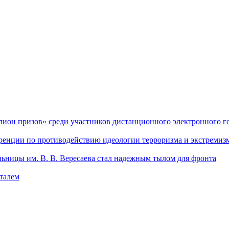
он призов» среди участников дистанционного электронного го
еренции по противодействию идеологии терроризма и экстремиз
льницы им. В. В. Вересаева стал надежным тылом для фронта
италем