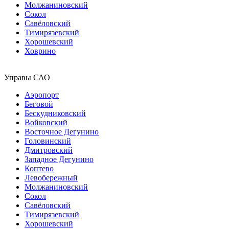
Молжаниновский
Сокол
Савёловский
Тимирязевский
Хорошевский
Ховрино
Управы САО
Аэропорт
Беговой
Бескудниковский
Войковский
Восточное Дегунино
Головинский
Дмитровский
Западное Дегунино
Коптево
Левобережный
Молжаниновский
Сокол
Савёловский
Тимирязевский
Хорошевский