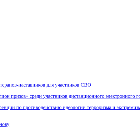
теранов-наставников для участников СВО
он призов» среди участников дистанционного электронного го
еренции по противодействию идеологии терроризма и экстремиз
нову