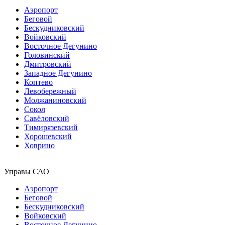
Аэропорт
Беговой
Бескудниковский
Войковский
Восточное Дегунино
Головинский
Дмитровский
Западное Дегунино
Коптево
Левобережный
Молжаниновский
Сокол
Савёловский
Тимирязевский
Хорошевский
Ховрино
Управы САО
Аэропорт
Беговой
Бескудниковский
Войковский
Восточное Дегунино