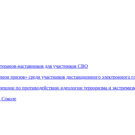
теранов-наставников для участников СВО
он призов» среди участников дистанционного электронного го
еренции по противодействию идеологии терроризма и экстремиз
а Соколе