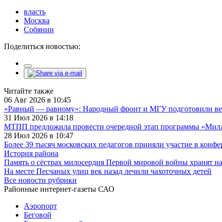
власть
Москва
Собянин
Поделиться новостью:
Читайте также
06 Авг 2026 в 10:45
«Равный — равному»: Народный фронт и МГУ подготовили ве
31 Июл 2026 в 14:18
МТПП предложила провести очередной этап программы «Милли
28 Июл 2026 в 10:47
Более 39 тысяч московских педагогов приняли участие в конф
История района
Память о сёстрах милосердия Первой мировой войны хранят н
На месте Песчаных улиц век назад лечили чахоточных детей
Все новости рубрики
Районные интернет-газеты САО
Аэропорт
Беговой