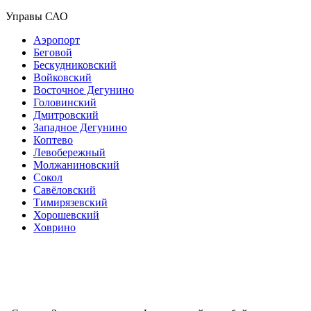
Управы САО
Аэропорт
Беговой
Бескудниковский
Войковский
Восточное Дегунино
Головинский
Дмитровский
Западное Дегунино
Коптево
Левобережный
Молжаниновский
Сокол
Савёловский
Тимирязевский
Хорошевский
Ховрино