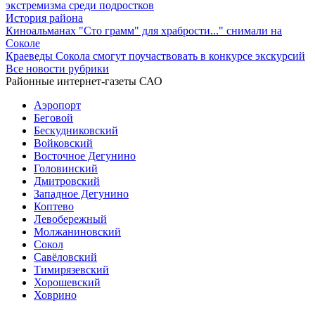
экстремизма среди подростков
История района
Киноальманах "Сто грамм" для храбрости..." снимали на
Соколе
Краеведы Сокола смогут поучаствовать в конкурсе экскурсий
Все новости рубрики
Районные интернет-газеты САО
Аэропорт
Беговой
Бескудниковский
Войковский
Восточное Дегунино
Головинский
Дмитровский
Западное Дегунино
Коптево
Левобережный
Молжаниновский
Сокол
Савёловский
Тимирязевский
Хорошевский
Ховрино