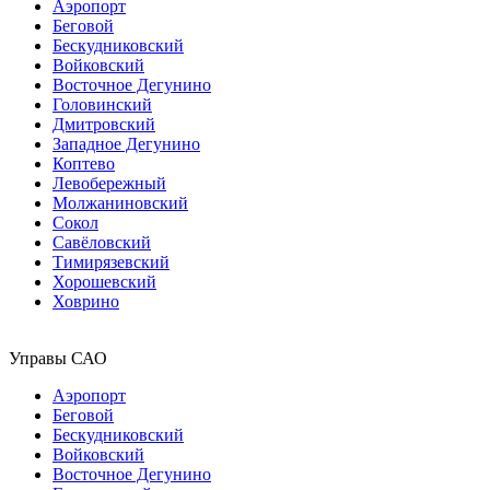
Аэропорт
Беговой
Бескудниковский
Войковский
Восточное Дегунино
Головинский
Дмитровский
Западное Дегунино
Коптево
Левобережный
Молжаниновский
Сокол
Савёловский
Тимирязевский
Хорошевский
Ховрино
Управы САО
Аэропорт
Беговой
Бескудниковский
Войковский
Восточное Дегунино