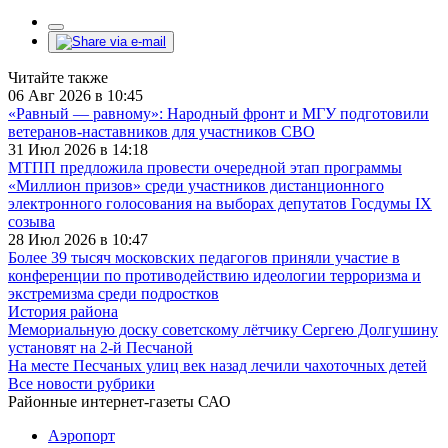
Читайте также
06 Авг 2026 в 10:45
«Равный — равному»: Народный фронт и МГУ подготовили
ветеранов-наставников для участников СВО
31 Июл 2026 в 14:18
МТПП предложила провести очередной этап программы
«Миллион призов» среди участников дистанционного
электронного голосования на выборах депутатов Госдумы IX
созыва
28 Июл 2026 в 10:47
Более 39 тысяч московских педагогов приняли участие в
конференции по противодействию идеологии терроризма и
экстремизма среди подростков
История района
Мемориальную доску советскому лётчику Сергею Долгушину
установят на 2-й Песчаной
На месте Песчаных улиц век назад лечили чахоточных детей
Все новости рубрики
Районные интернет-газеты САО
Аэропорт