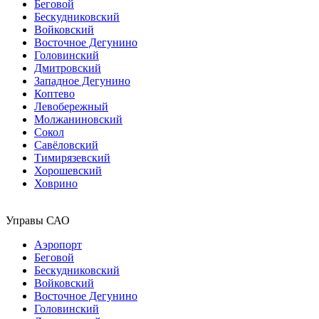
Беговой
Бескудниковский
Войковский
Восточное Дегунино
Головинский
Дмитровский
Западное Дегунино
Коптево
Левобережный
Молжаниновский
Сокол
Савёловский
Тимирязевский
Хорошевский
Ховрино
Управы САО
Аэропорт
Беговой
Бескудниковский
Войковский
Восточное Дегунино
Головинский