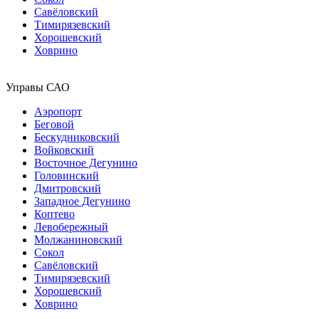
Савёловский
Тимирязевский
Хорошевский
Ховрино
Управы САО
Аэропорт
Беговой
Бескудниковский
Войковский
Восточное Дегунино
Головинский
Дмитровский
Западное Дегунино
Коптево
Левобережный
Молжаниновский
Сокол
Савёловский
Тимирязевский
Хорошевский
Ховрино