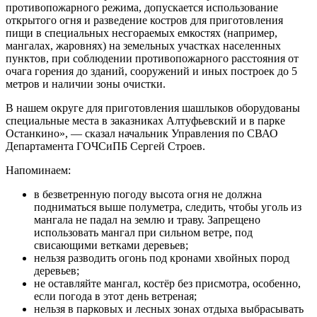
противопожарного режима, допускается использование
открытого огня и разведение костров для приготовления
пищи в специальных несгораемых емкостях (например,
мангалах, жаровнях) на земельных участках населенных
пунктов, при соблюдении противопожарного расстояния от
очага горения до зданий, сооружений и иных построек до 5
метров и наличии зоны очистки.
В нашем округе для приготовления шашлыков оборудованы
специальные места в заказниках Алтуфьевский и в парке
Останкино», — сказал начальник Управления по СВАО
Департамента ГОЧСиПБ Сергей Строев.
Напоминаем:
в безветренную погоду высота огня не должна
подниматься выше полуметра, следить, чтобы уголь из
мангала не падал на землю и траву. Запрещено
использовать мангал при сильном ветре, под
свисающими ветками деревьев;
нельзя разводить огонь под кронами хвойных пород
деревьев;
не оставляйте мангал, костёр без присмотра, особенно,
если погода в этот день ветреная;
нельзя в парковых и лесных зонах отдыха выбрасывать