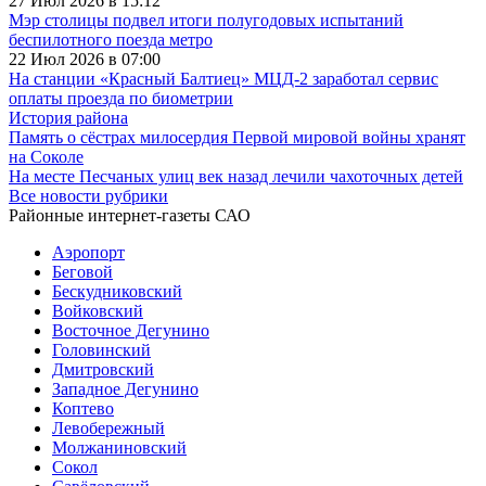
27 Июл 2026 в 15:12
Мэр столицы подвел итоги полугодовых испытаний
беспилотного поезда метро
22 Июл 2026 в 07:00
На станции «Красный Балтиец» МЦД-2 заработал сервис
оплаты проезда по биометрии
История района
Память о сёстрах милосердия Первой мировой войны хранят
на Соколе
На месте Песчаных улиц век назад лечили чахоточных детей
Все новости рубрики
Районные интернет-газеты САО
Аэропорт
Беговой
Бескудниковский
Войковский
Восточное Дегунино
Головинский
Дмитровский
Западное Дегунино
Коптево
Левобережный
Молжаниновский
Сокол