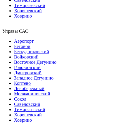
Савёловский
Тимирязевский
Хорошевский
Ховрино
Управы САО
Аэропорт
Беговой
Бескудниковский
Войковский
Восточное Дегунино
Головинский
Дмитровский
Западное Дегунино
Коптево
Левобережный
Молжаниновский
Сокол
Савёловский
Тимирязевский
Хорошевский
Ховрино