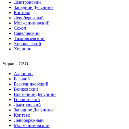
Дмитровский
Западное Дегунино
Коптево
Левобережный
Молжаниновский
Сокол
Савёловский
Тимирязевский
Хорошевский
Ховрино
Управы САО
Аэропорт
Беговой
Бескудниковский
Войковский
Восточное Дегунино
Головинский
Дмитровский
Западное Дегунино
Коптево
Левобережный
Молжаниновский