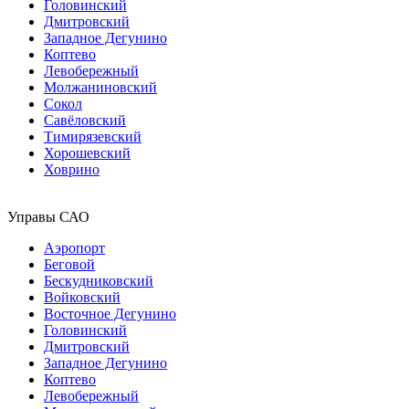
Головинский
Дмитровский
Западное Дегунино
Коптево
Левобережный
Молжаниновский
Сокол
Савёловский
Тимирязевский
Хорошевский
Ховрино
Управы САО
Аэропорт
Беговой
Бескудниковский
Войковский
Восточное Дегунино
Головинский
Дмитровский
Западное Дегунино
Коптево
Левобережный