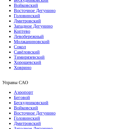
Бескудниковский
Войковский
Восточное Дегунино
Головинский
Дмитровский
Западное Дегунино
Коптево
Левобережный
Молжаниновский
Сокол
Савёловский
Тимирязевский
Хорошевский
Ховрино
Управы САО
Аэропорт
Беговой
Бескудниковский
Войковский
Восточное Дегунино
Головинский
Дмитровский
Западное Дегунино