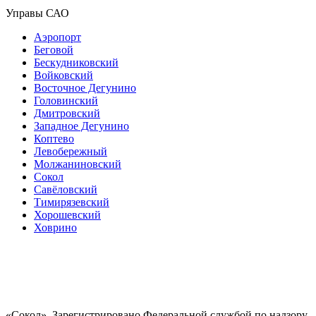
Управы САО
Аэропорт
Беговой
Бескудниковский
Войковский
Восточное Дегунино
Головинский
Дмитровский
Западное Дегунино
Коптево
Левобережный
Молжаниновский
Сокол
Савёловский
Тимирязевский
Хорошевский
Ховрино
«Сокол». Зарегистрировано Федеральной службой по надзору