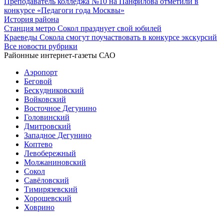
Преподаватель колледжа №10 на Панфилова отметили в
конкурсе «Педагоги года Москвы»
История района
Станция метро Сокол празднует свой юбилей
Краеведы Сокола смогут поучаствовать в конкурсе экскурсий
Все новости рубрики
Районные интернет-газеты САО
Аэропорт
Беговой
Бескудниковский
Войковский
Восточное Дегунино
Головинский
Дмитровский
Западное Дегунино
Коптево
Левобережный
Молжаниновский
Сокол
Савёловский
Тимирязевский
Хорошевский
Ховрино