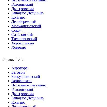
Восточное Дегунино
Головинский
Дмитровский
Западное Дегунино
Коптево
Левобережный
Молжаниновский
Сокол
Савёловский
Тимирязевский
Хорошевский
Ховрино
Управы САО
Аэропорт
Беговой
Бескудниковский
Войковский
Восточное Дегунино
Головинский
Дмитровский
Западное Дегунино
Коптево
Левобережный