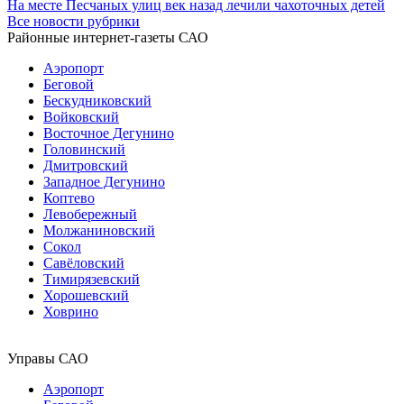
На месте Песчаных улиц век назад лечили чахоточных детей
Все новости рубрики
Районные интернет-газеты САО
Аэропорт
Беговой
Бескудниковский
Войковский
Восточное Дегунино
Головинский
Дмитровский
Западное Дегунино
Коптево
Левобережный
Молжаниновский
Сокол
Савёловский
Тимирязевский
Хорошевский
Ховрино
Управы САО
Аэропорт