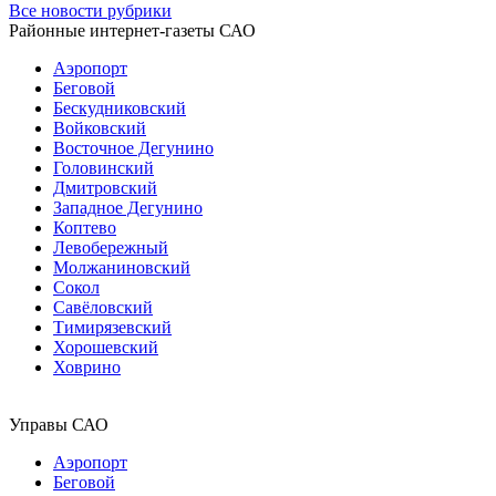
Все новости рубрики
Районные интернет-газеты САО
Аэропорт
Беговой
Бескудниковский
Войковский
Восточное Дегунино
Головинский
Дмитровский
Западное Дегунино
Коптево
Левобережный
Молжаниновский
Сокол
Савёловский
Тимирязевский
Хорошевский
Ховрино
Управы САО
Аэропорт
Беговой