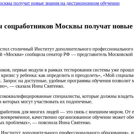
осквы получат новые знания на дистанционном обучении
ч соцработников Москвы получат новые
тил столичный Институт дополнительного профессионального о
ей «Москва» сообщила сенатор РФ — представитель Московской 
ников, первые модули в рамках тестирования системы уже прошли
кризис у ребенка: как определить и преодолеть», «Мой социал
и. Запрос на доступные, удобные программы обучения позволит м
ию», — сказала Инна Святенко.
ысококвалифицированные специалисты, которые должны владеть
 которых могут участвовать их подопечные.
оцработник для многих людей — это связь с внешним миром. От 
своевременное, качественно организованное обучение может обе
ных проблемах», — пояснила Инна Святенко.
ит Институт дополнительного профессионального образования»,