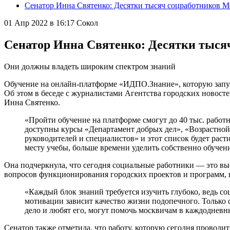
Сенатор Инна Святенко: Десятки тысяч соцработников М
01 Апр 2022 в 16:17
Сокол
Сенатор Инна Святенко: Десятки тыся
Они должны владеть широким спектром знаний
Обучение на онлайн-платформе «ИДПО.Знание», которую запус
Об этом в беседе с журналистами Агентства городских новост
Инна Святенко.
«Пройти обучение на платформе смогут до 40 тыс. работ
доступны курсы «Департамент добрых дел», «Возрастной 
руководителей и специалистов» и этот список будет раст
месту учебы, больше времени уделить собственно обучен
Она подчеркнула, что сегодня социальные работники — это в
вопросов функционирования городских проектов и программ, в
«Каждый блок знаний требуется изучить глубоко, ведь с
мотивации зависит качество жизни подопечного. Только 
дело и любят его, могут помочь москвичам в каждоднев
Сенатор также отметила, что работу, которую сегодня провод