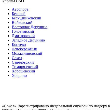
Управы САО
Аэропорт
Беговой
Бескудниковский
Войковский
Восточное Дегунино
Головинский
Дмитровский
Западное Дегунино
Коптево
Левобережный
Молжаниновский
Сокол
Савёловский
Тимирязевский
Хорошевский
Ховрино
«Сокол». Зарегистрировано Федеральной службой по надзору