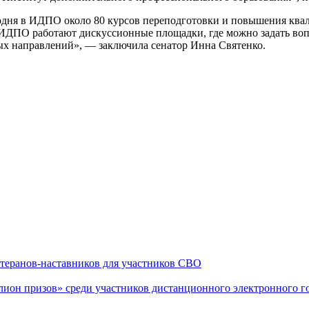
годня в ИДПО около 80 курсов переподготовки и повышения ква
 ИДПО работают дискуссионные площадки, где можно задать воп
х направлений», — заключила сенатор Инна Святенко.
теранов-наставников для участников СВО
он призов» среди участников дистанционного электронного го