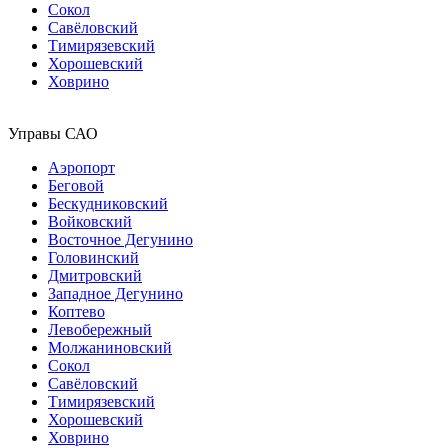
Сокол
Савёловский
Тимирязевский
Хорошевский
Ховрино
Управы САО
Аэропорт
Беговой
Бескудниковский
Войковский
Восточное Дегунино
Головинский
Дмитровский
Западное Дегунино
Коптево
Левобережный
Молжаниновский
Сокол
Савёловский
Тимирязевский
Хорошевский
Ховрино