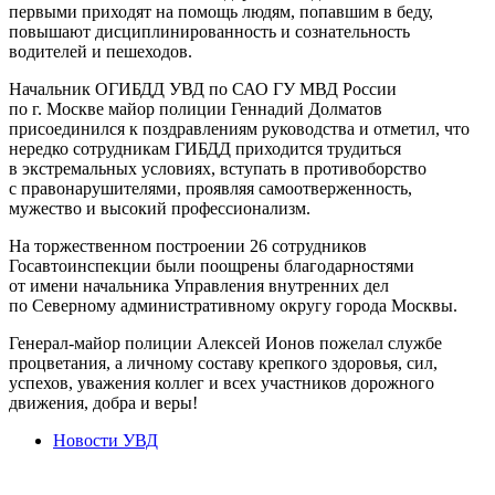
первыми приходят на помощь людям, попавшим в беду,
повышают дисциплинированность и сознательность
водителей и пешеходов.
Начальник ОГИБДД УВД по САО ГУ МВД России
по г. Москве майор полиции Геннадий Долматов
присоединился к поздравлениям руководства и отметил, что
нередко сотрудникам ГИБДД приходится трудиться
в экстремальных условиях, вступать в противоборство
с правонарушителями, проявляя самоотверженность,
мужество и высокий профессионализм.
На торжественном построении 26 сотрудников
Госавтоинспекции были поощрены благодарностями
от имени начальника Управления внутренних дел
по Северному административному округу города Москвы.
Генерал-майор полиции Алексей Ионов пожелал службе
процветания, а личному составу крепкого здоровья, сил,
успехов, уважения коллег и всех участников дорожного
движения, добра и веры!
Новости УВД