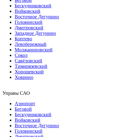
Беговой
Бескудниковский
Войковский
Восточное Дегунино
Головинский
Дмитровский
Западное Дегунино
Коптево
Левобережный
Молжаниновский
Сокол
Савёловский
Тимирязевский
Хорошевский
Ховрино
Управы САО
Аэропорт
Беговой
Бескудниковский
Войковский
Восточное Дегунино
Головинский
Дмитровский