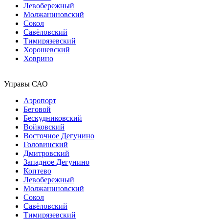
Левобережный
Молжаниновский
Сокол
Савёловский
Тимирязевский
Хорошевский
Ховрино
Управы САО
Аэропорт
Беговой
Бескудниковский
Войковский
Восточное Дегунино
Головинский
Дмитровский
Западное Дегунино
Коптево
Левобережный
Молжаниновский
Сокол
Савёловский
Тимирязевский