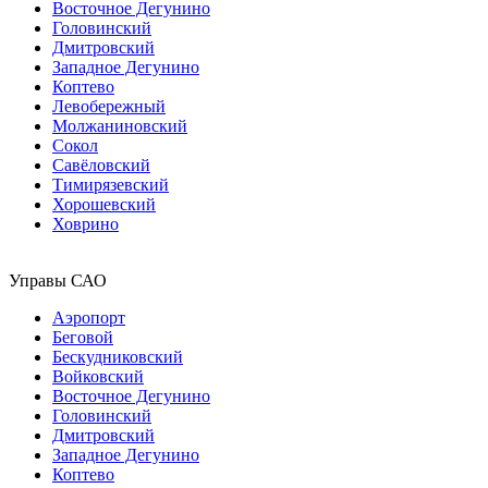
Восточное Дегунино
Головинский
Дмитровский
Западное Дегунино
Коптево
Левобережный
Молжаниновский
Сокол
Савёловский
Тимирязевский
Хорошевский
Ховрино
Управы САО
Аэропорт
Беговой
Бескудниковский
Войковский
Восточное Дегунино
Головинский
Дмитровский
Западное Дегунино
Коптево