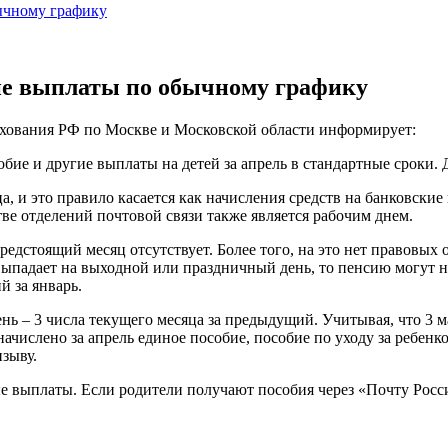
бычному графику
кие выплаты по обычному графику
хования РФ по Москве и Московской области информирует:
бие и другие выплаты на детей за апрель в стандартные сроки.
а, и это правило касается как начисления средств на банковские 
ве отделений почтовой связи также является рабочим днем.
едстоящий месяц отсутствует. Более того, на это нет правовых 
выпадает на выходной или праздничный день, то пенсию могут на
й за январь.
ь – 3 числа текущего месяца за предыдущий. Учитывая, что 3 м
 начислено за апрель единое пособие, пособие по уходу за ребе
зыву.
выплаты. Если родители получают пособия через «Почту России»