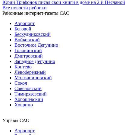
Юрий Трифонов писал свои книги в доме на 2-й Песчаной
Все новости рубрики
Районные интернет-газеты САО
Аэропорт
Беговой
Бескудниковский
Войковский
Восточное Дегунино
Головинский
Дмитровский
Западное Дегунино
Коптево
Левобережный
Молжаниновский
Сокол
Савёловский
Тимирязевский
Хорошевский
Ховрино
Управы САО
Аэропорт