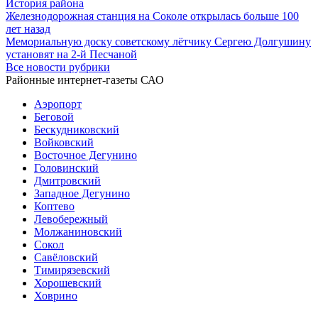
История района
Железнодорожная станция на Соколе открылась больше 100
лет назад
Мемориальную доску советскому лётчику Сергею Долгушину
установят на 2-й Песчаной
Все новости рубрики
Районные интернет-газеты САО
Аэропорт
Беговой
Бескудниковский
Войковский
Восточное Дегунино
Головинский
Дмитровский
Западное Дегунино
Коптево
Левобережный
Молжаниновский
Сокол
Савёловский
Тимирязевский
Хорошевский
Ховрино