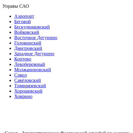
Управы САО
Аэропорт
Беговой
Бескудниковский
Войковский
Восточное Дегунино
Головинский
Дмитровский
Западное Дегунино
Коптево
Левобережный
Молжаниновский
Сокол
Савёловский
Тимирязевский
Хорошевский
Ховрино