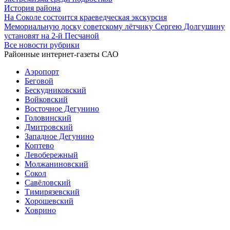
История района
На Соколе состоится краеведческая экскурсия
Мемориальную доску советскому лётчику Сергею Долгушину
установят на 2-й Песчаной
Все новости рубрики
Районные интернет-газеты САО
Аэропорт
Беговой
Бескудниковский
Войковский
Восточное Дегунино
Головинский
Дмитровский
Западное Дегунино
Коптево
Левобережный
Молжаниновский
Сокол
Савёловский
Тимирязевский
Хорошевский
Ховрино