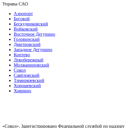
Управы САО
Аэропорт
Беговой
Бескудниковский
Войковский
Восточное Дегунино
Головинский
Дмитровский
Западное Дегунино
Коптево
Левобережный
Молжаниновский
Сокол
Савёловский
Тимирязевский
Хорошевский
Ховрино
«Сокол». Зарегистрировано Федеральной службой по надзору