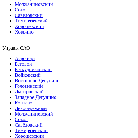
Молжаниновский
Сокол
Савёловский
Тимирязевский
Хорошевский
Ховрино
Управы САО
Аэропорт
Беговой
Бескудниковский
Войковский
Восточное Дегунино
Головинский
Дмитровский
Западное Дегунино
Коптево
Левобережный
Молжаниновский
Сокол
Савёловский
Тимирязевский
Хорошевский