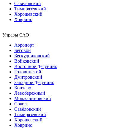
Савёловский
Тимирязевский
Хорошевский
Ховрино
Управы САО
Аэропорт
Беговой
Бескудниковский
Войковский
Восточное Дегунино
Головинский
Дмитровский
Западное Дегунино
Коптево
Левобережный
Молжаниновский
Сокол
Савёловский
Тимирязевский
Хорошевский
Ховрино