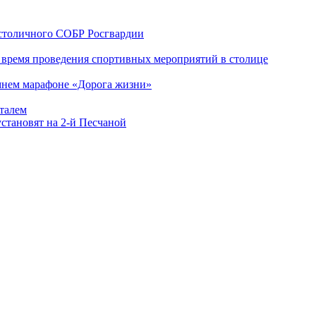
 столичного СОБР Росгвардии
о время проведения спортивных мероприятий в столице
имнем марафоне «Дорога жизни»
италем
становят на 2-й Песчаной