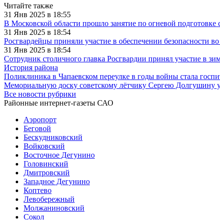
Читайте также
31 Янв 2025 в 18:55
В Московской области прошло занятие по огневой подготовке
31 Янв 2025 в 18:54
Росгвардейцы приняли участие в обеспечении безопасности в
31 Янв 2025 в 18:54
Сотрудник столичного главка Росгвардии принял участие в з
История района
Поликлиника в Чапаевском переулке в годы войны стала госп
Мемориальную доску советскому лётчику Сергею Долгушину у
Все новости рубрики
Районные интернет-газеты САО
Аэропорт
Беговой
Бескудниковский
Войковский
Восточное Дегунино
Головинский
Дмитровский
Западное Дегунино
Коптево
Левобережный
Молжаниновский
Сокол