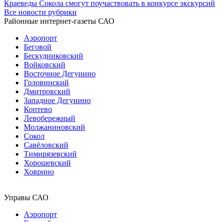
Краеведы Сокола смогут поучаствовать в конкурсе экскурсий
Все новости рубрики
Районные интернет-газеты САО
Аэропорт
Беговой
Бескудниковский
Войковский
Восточное Дегунино
Головинский
Дмитровский
Западное Дегунино
Коптево
Левобережный
Молжаниновский
Сокол
Савёловский
Тимирязевский
Хорошевский
Ховрино
Управы САО
Аэропорт