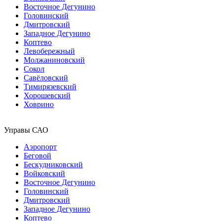
Восточное Дегунино
Головинский
Дмитровский
Западное Дегунино
Коптево
Левобережный
Молжаниновский
Сокол
Савёловский
Тимирязевский
Хорошевский
Ховрино
Управы САО
Аэропорт
Беговой
Бескудниковский
Войковский
Восточное Дегунино
Головинский
Дмитровский
Западное Дегунино
Коптево