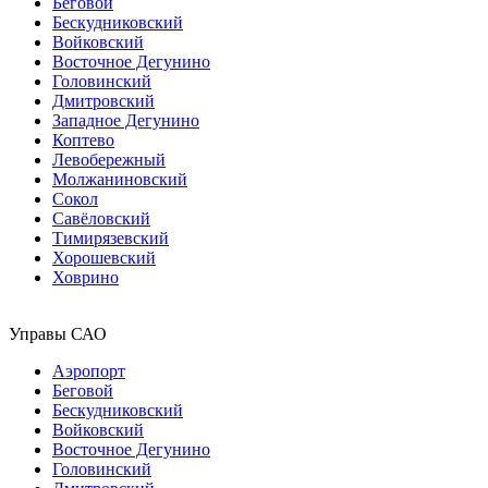
Беговой
Бескудниковский
Войковский
Восточное Дегунино
Головинский
Дмитровский
Западное Дегунино
Коптево
Левобережный
Молжаниновский
Сокол
Савёловский
Тимирязевский
Хорошевский
Ховрино
Управы САО
Аэропорт
Беговой
Бескудниковский
Войковский
Восточное Дегунино
Головинский