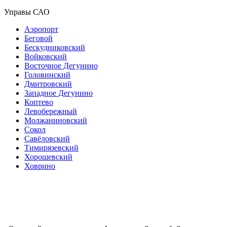
Управы САО
Аэропорт
Беговой
Бескудниковский
Войковский
Восточное Дегунино
Головинский
Дмитровский
Западное Дегунино
Коптево
Левобережный
Молжаниновский
Сокол
Савёловский
Тимирязевский
Хорошевский
Ховрино