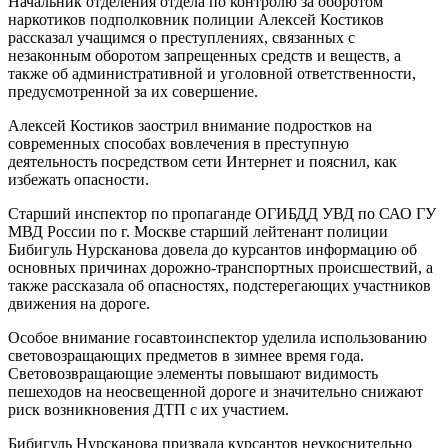
Начальник отделения отдела по контролю за оборотом
наркотиков подполковник полиции Алексей Костиков
рассказал учащимся о преступлениях, связанных с
незаконным оборотом запрещенных средств и веществ, а
также об административной и уголовной ответственности,
предусмотренной за их совершение.
Алексей Костиков заострил внимание подростков на
современных способах вовлечения в преступную
деятельность посредством сети Интернет и пояснил, как
избежать опасности.
Старший инспектор по пропаганде ОГИБДД УВД по САО ГУ
МВД России по г. Москве старший лейтенант полиции
Бибигуль Нурсканова довела до курсантов информацию об
основных причинах дорожно-транспортных происшествий, а
также рассказала об опасностях, подстерегающих участников
движения на дороге.
Особое внимание госавтоинспектор уделила использованию
световозращающих предметов в зимнее время года.
Световозвращающие элементы повышают видимость
пешеходов на неосвещенной дороге и значительно снижают
риск возникновения ДТП с их участием.
Бибигуль Нурсканова призвала курсантов неукоснительно