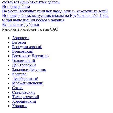
состоится День открытых дверей
История района
На месте Песчаных улиц век назад лечили чахоточных детей
История района: выпускник школы на Врубеля погиб в 1944-
м при выполнении боевого задания
Все новости рубрики
Районные интернет-газеты САО
Аэропорт
Беговой
Бескудниковский
Войковский
Восточное Дегунино
Головинский
Дмитровский
Западное Дегунино
Коптево
Левобережный
Молжаниновский
Сокол
Савёловский
Тимирязевский
Хорошевский
Ховрино