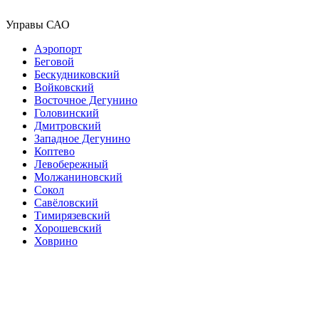
Управы САО
Аэропорт
Беговой
Бескудниковский
Войковский
Восточное Дегунино
Головинский
Дмитровский
Западное Дегунино
Коптево
Левобережный
Молжаниновский
Сокол
Савёловский
Тимирязевский
Хорошевский
Ховрино