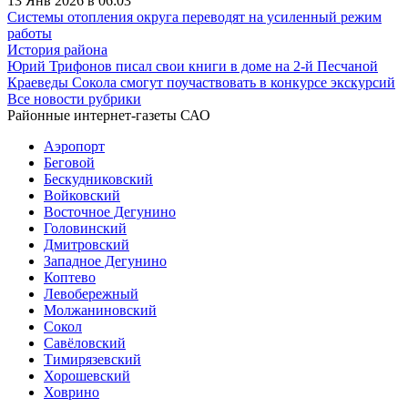
13 Янв 2026 в 06:03
Системы отопления округа переводят на усиленный режим
работы
История района
Юрий Трифонов писал свои книги в доме на 2-й Песчаной
Краеведы Сокола смогут поучаствовать в конкурсе экскурсий
Все новости рубрики
Районные интернет-газеты САО
Аэропорт
Беговой
Бескудниковский
Войковский
Восточное Дегунино
Головинский
Дмитровский
Западное Дегунино
Коптево
Левобережный
Молжаниновский
Сокол
Савёловский
Тимирязевский
Хорошевский
Ховрино