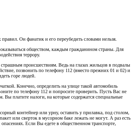
правил. Он фанатик и его переубедить словами нельзя.
т оказываться обществом, каждым гражданином страны. Для
одействия террору.
им страшным происшествиям. Ведь на глазах жильцов в подвалы
ствие, позвонить по телефону 112 (вместо прежних 01 и 02) и
деть горе людей.
аткой. Конечно, определить на улице такой автомобиль
ните по телефону 112 и попросите проверить. Пусть Вас не
ом. Вы платите налоги, на которые содержатся специальные
сорный контейнер или урну, оставить у прилавка, под столом,
акет или сверток в мусорном баке лежать не могут. А раз есть
х опасениях. Если Вы едете в общественном транспорте,