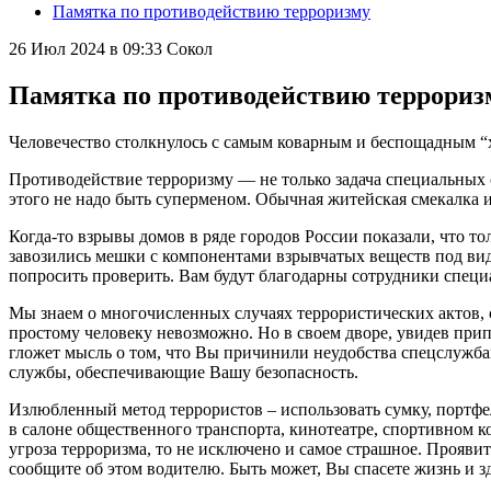
Памятка по противодействию терроризму
26 Июл 2024 в 09:33
Сокол
Памятка по противодействию террориз
Человечество столкнулось с самым коварным и беспощадным “х
Противодействие терроризму — не только задача специальных 
этого не надо быть суперменом. Обычная житейская смекалка 
Когда-то взрывы домов в ряде городов России показали, что т
завозились мешки с компонентами взрывчатых веществ под видо
попросить проверить. Вам будут благодарны сотрудники специа
Мы знаем о многочисленных случаях террористических актов, 
простому человеку невозможно. Но в своем дворе, увидев при
гложет мысль о том, что Вы причинили неудобства спецслужбам
службы, обеспечивающие Вашу безопасность.
Излюбленный метод террористов – использовать сумку, портфел
в салоне общественного транспорта, кинотеатре, спортивном ко
угроза терроризма, то не исключено и самое страшное. Проявит
сообщите об этом водителю. Быть может, Вы спасете жизнь и з