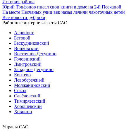
История района
Юрий Трифонов писал свои книги в доме на 2-й Песчаной
На месте Песчаных улиц век назад лечили чахоточных детей
Все новости рубрики
Районные интернет-газеты САО
Аэропорт
Беговой
Бескудниковский
Войковский
Восточное Дегунино
Головинский
Дмитровский
Западное Дегунино
Коптево
Левобережный
Молжаниновский
Сокол
Савёловский
Тимирязевский
Хорошевский
Ховрино
Управы САО