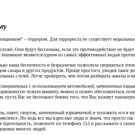
му
ищником” – террором. Для террориста не существует моральных 
служб. Они будут бессильны, если это противодействие не буде
и внимание являются одним из самых эффективных видов против
олько наша беспечность и безразличие позволила свершиться эт
м сахара и других продуктов. Проще простого, увидев такое дей
льных служб. Легче проверить, чем потом разбирать завалы и ви
совершенных с использованием автомобилей, начиненных взрывч
паркованную чужую машину, можно и нужно обеспокоиться, позво
, пусть Вас не беспокоит боязнь того, что Вас назовут паникер
ь, пакет, сверток, начиненный взрывчаткой и положить его в му
мплексе. Но ведь все мы взрослые люди и знаем, что просто так п
е бдительность, позвоните по телефону 112 и расскажите о свои
доровье многих людей.