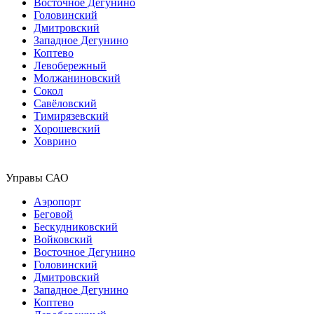
Восточное Дегунино
Головинский
Дмитровский
Западное Дегунино
Коптево
Левобережный
Молжаниновский
Сокол
Савёловский
Тимирязевский
Хорошевский
Ховрино
Управы САО
Аэропорт
Беговой
Бескудниковский
Войковский
Восточное Дегунино
Головинский
Дмитровский
Западное Дегунино
Коптево