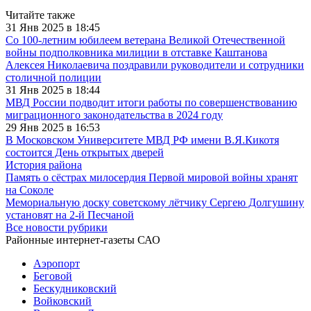
Читайте также
31 Янв 2025 в 18:45
Со 100-летним юбилеем ветерана Великой Отечественной
войны подполковника милиции в отставке Каштанова
Алексея Николаевича поздравили руководители и сотрудники
столичной полиции
31 Янв 2025 в 18:44
МВД России подводит итоги работы по совершенствованию
миграционного законодательства в 2024 году
29 Янв 2025 в 16:53
В Московском Университете МВД РФ имени В.Я.Кикотя
состоится День открытых дверей
История района
Память о сёстрах милосердия Первой мировой войны хранят
на Соколе
Мемориальную доску советскому лётчику Сергею Долгушину
установят на 2-й Песчаной
Все новости рубрики
Районные интернет-газеты САО
Аэропорт
Беговой
Бескудниковский
Войковский