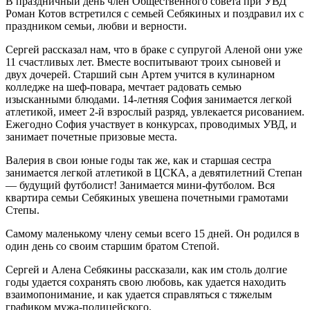
В праздничный день член Общественного совета при УВД
Роман Котов встретился с семьей Себякиных и поздравил их с
праздником семьи, любви и верности.
Сергей рассказал нам, что в браке с супругой Аленой они уже
11 счастливых лет. Вместе воспитывают троих сыновей и
двух дочерей. Старший сын Артем учится в кулинарном
колледже на шеф-повара, мечтает радовать семью
изысканными блюдами. 14-летняя София занимается легкой
атлетикой, имеет 2-й взрослый разряд, увлекается рисованием.
Ежегодно София участвует в конкурсах, проводимых УВД, и
занимает почетные призовые места.
Валерия в свои юные годы так же, как и старшая сестра
занимается легкой атлетикой в ЦСКА, а девятилетний Степан
— будущий футболист! Занимается мини-футболом. Вся
квартира семьи Себякиных увешена почетными грамотами
Степы.
Самому маленькому члену семьи всего 15 дней. Он родился в
один день со своим старшим братом Степой.
Сергей и Алена Себякины рассказали, как им столь долгие
годы удается сохранять свою любовь, как удается находить
взаимопонимание, и как удается справляться с тяжелым
графиком мужа-полицейского.