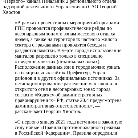
«Первого» канала Начальник 2 регионального отдела
надзорной деятельности Управления по САО Георгий
Хвостов.
«В рамках превентивных мероприятий органами
ГПН проводятся профилактические рейды по
лесопарковым зонам и зонам массового отдыха
людей, а также на территориях частного жилого
сектора с гражданами проводятся беседы и
раздаются памятки. В черте города использование
мангалов разрешено только в специально
отведенных местах (пикниковых зонах).
Расположение данных зон в городе можно узнать
на официальных сайтах Префектур, Управ
районов и в других официальных источниках. За
несанкционированное разведение мангалов или
открытого огня в лесопарковых зонах города
согласно «Кодексу об административных
правонарушениях» РФ, статье 20.4 предусмотрена
административная ответственность», —
рассказывает Георгий Хвостов.
«С первого января 2021 года вступили в законную
силу новые «Правила противопожарного режима
в Российской Федерации». Правила определили