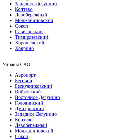
Западное Дегунино
Коптево
Левобережный
Молжаниновский
Сокол
Савёловский
Тимирязевский
Хорошевский
Ховрино
Управы САО
Аэропорт
Беговой
Бескудниковский
Войковский
Восточное Дегунино
Головинский
Дмитровский
Западное Дегунино
Коптево
Левобережный
Молжаниновский
Сокол