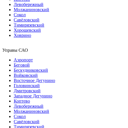
Левобережный
Молжаниновский
Сокол
Савёловский
Тимирязевский
Хорошевский
Ховрино
Управы САО
Аэропорт
Беговой
Бескудниковский
Войковский
Восточное Дегунино
Головинский
Дмитровский
Западное Дегунино
Коптево
Левобережный
Молжаниновский
Сокол
Савёловский
Тимирязевский