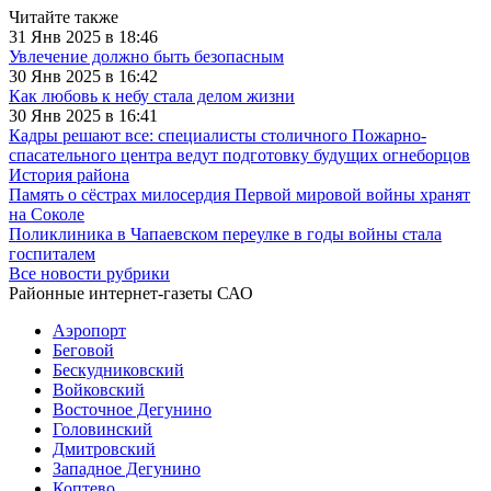
Читайте также
31 Янв 2025 в 18:46
Увлечение должно быть безопасным
30 Янв 2025 в 16:42
Как любовь к небу стала делом жизни
30 Янв 2025 в 16:41
Кадры решают все: специалисты столичного Пожарно-
спасательного центра ведут подготовку будущих огнеборцов
История района
Память о сёстрах милосердия Первой мировой войны хранят
на Соколе
Поликлиника в Чапаевском переулке в годы войны стала
госпиталем
Все новости рубрики
Районные интернет-газеты САО
Аэропорт
Беговой
Бескудниковский
Войковский
Восточное Дегунино
Головинский
Дмитровский
Западное Дегунино
Коптево