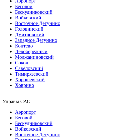
Аэропорт
Беговой
Бескудниковский
Войковский
Восточное Дегунино
Головинский
Дмитровский
Западное Дегунино
Коптево
Левобережный
Молжаниновский
Сокол
Савёловский
Тимирязевский
Хорошевский
Ховрино
Управы САО
Аэропорт
Беговой
Бескудниковский
Войковский
Восточное Дегунино