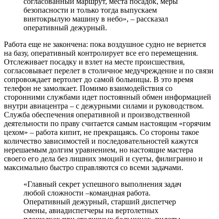
согласованный маршрут, места посадок, меры
безопасности и только тогда выпускаем
винтокрылую машину в небо», – рассказал
оперативный дежурный.
Работа еще не закончена: пока воздушное судно не вернется
на базу, оперативный контролирует все его перемещения.
Отслеживает посадку и взлет на месте происшествия,
согласовывает перелет в столичное медучреждение и по связи
сопровождает вертолет до самой больницы. В это время
телефон не замолкает. Помимо взаимодействия со
сторонними службами идет постоянный обмен информацией
внутри авиацентра – с дежурными силами и руководством.
Служба обеспечения оперативной и производственной
деятельности по праву считается самым настоящим «горячим
цехом» – работа кипит, не прекращаясь. Со стороны такое
количество зависимостей и последовательностей кажутся
нерешаемым долгим уравнением, но настоящие мастера
своего его дела без лишних эмоций и суеты, филигранно и
максимально быстро справляются со всеми задачами.
«Главный секрет успешного выполнения задач
любой сложности –командная работа.
Оперативный дежурный, старший диспетчер
смены, авиадиспетчеры на вертолетных