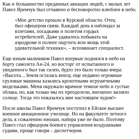
Как и большинство преданных авиации людей, с малых лет
Павел Яремчук был отчаянно и бесповоротно влюблен в небо.
«Мое детство прошло в Курской области. Отец
был офицером связи. Каждый день я наблюдал за
взлетами, посадками и полетом гордых
истребителей. Даже удавалось побывать на
аэродроме и полнее ощутить всю мощь этой
удивительной техники», – вспоминает специалист.
Еще юным мальчиком Павел впервые поднялся в небо на
борту самолета Ан-24, но восторг от испытанного и
увиденного был так силен, будто это было только вчера:
«Высота…Земля осталась внизу, еще недавно огромные
грузовые машины казались крохотными игрушечными
модельками. Меня окружало мрачное темное небо и густые
облака, но, как только мы их преодолели, внезапно засияло
солнце. Тогда это показалось мне настоящим чудом!»
После школы Павел Яремчук поступил в Ейское высшее
военное авиационное училище. Но на факультете летного
дела, к сожалению юноши, набора уже не было. Поэтому
Павел стал офицером боевого управления воздушными
судами, проще говоря – диспетчером.