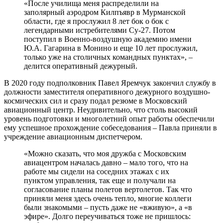
«После училища меня распределили на
заполярный аэродром Килпъявр в Мурманской
области, где я прослужил 8 лет бок о бок с
легендарными истребителями Су-27. Потом
поступил в Военно-воздушную академию имени
Ю.А. Гагарина в Монино и еще 10 лет прослужил,
только уже на столичных командных пунктах», –
делится оперативный дежурный.
В 2020 году подполковник Павел Яремчук закончил службу в
должности заместителя оперативного дежурного воздушно-
космических сил и сразу подал резюме в Московский
авиационный центр. Неудивительно, что столь высокий
уровень подготовки и многолетний опыт работы обеспечили
ему успешное прохождение собеседования – Павла приняли в
учреждение авиационным диспетчером.
«Можно сказать, что моя дружба с Московским
авиацентром началась давно – мало того, что на
работе мы сидели на соседних этажах с их
пунктом управления, так еще и получали на
согласование планы полетов вертолетов. Так что
приняли меня здесь очень тепло, многие коллеги
были знакомыми – пусть даже не «вживую», а «в
эфире». Долго переучиваться тоже не пришлось: