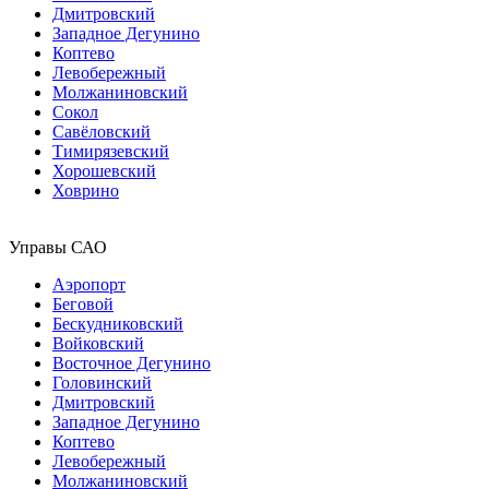
Дмитровский
Западное Дегунино
Коптево
Левобережный
Молжаниновский
Сокол
Савёловский
Тимирязевский
Хорошевский
Ховрино
Управы САО
Аэропорт
Беговой
Бескудниковский
Войковский
Восточное Дегунино
Головинский
Дмитровский
Западное Дегунино
Коптево
Левобережный
Молжаниновский