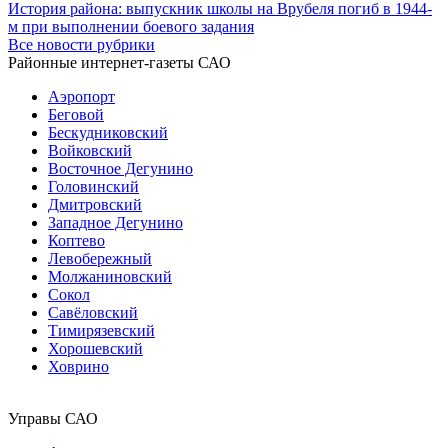
История района: выпускник школы на Врубеля погиб в 1944-
м при выполнении боевого задания
Все новости рубрики
Районные интернет-газеты САО
Аэропорт
Беговой
Бескудниковский
Войковский
Восточное Дегунино
Головинский
Дмитровский
Западное Дегунино
Коптево
Левобережный
Молжаниновский
Сокол
Савёловский
Тимирязевский
Хорошевский
Ховрино
Управы САО