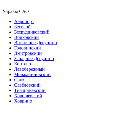
Управы САО
Аэропорт
Беговой
Бескудниковский
Войковский
Восточное Дегунино
Головинский
Дмитровский
Западное Дегунино
Коптево
Левобережный
Молжаниновский
Сокол
Савёловский
Тимирязевский
Хорошевский
Ховрино