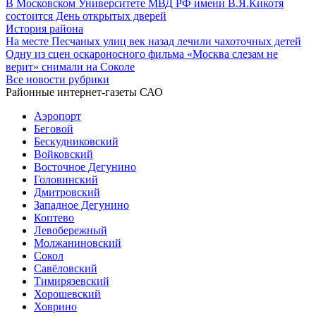
В Московском Университете МВД РФ имени В.Я.Кикотя
состоится День открытых дверей
История района
На месте Песчаных улиц век назад лечили чахоточных детей
Одну из сцен оскароносного фильма «Москва слезам не
верит» снимали на Соколе
Все новости рубрики
Районные интернет-газеты САО
Аэропорт
Беговой
Бескудниковский
Войковский
Восточное Дегунино
Головинский
Дмитровский
Западное Дегунино
Коптево
Левобережный
Молжаниновский
Сокол
Савёловский
Тимирязевский
Хорошевский
Ховрино