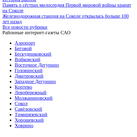
Память о сёстрах милосердия Первой мировой войны хранят
на Соколе
Железнодорожная станция на Соколе открылась больше 100
лет назад
Все новости рубрики
Районные интернет-газеты САО
Аэропорт
Беговой
Бескудниковский
Войковский
Восточное Дегунино
Головинский
Дмитровский
Западное Дегунино
Коптево
Левобережный
Молжаниновский
Сокол
Савёловский
Тимирязевский
Хорошевский
Ховрино