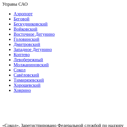
Управы САО
Аэропорт
Беговой
Бескудниковский
Войковский
Восточное Дегунино
Головинский
Дмитровский
Западное Дегунино
Коптево
Левобережный
Молжаниновский
Сокол
Савёловский
Тимирязевский
Хорошевский
Ховрино
«Сокол». Зарегистрировано Федеральной службой по надзору