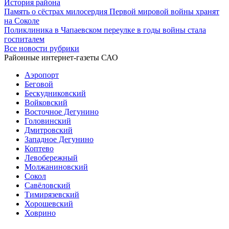
История района
Память о сёстрах милосердия Первой мировой войны хранят
на Соколе
Поликлиника в Чапаевском переулке в годы войны стала
госпиталем
Все новости рубрики
Районные интернет-газеты САО
Аэропорт
Беговой
Бескудниковский
Войковский
Восточное Дегунино
Головинский
Дмитровский
Западное Дегунино
Коптево
Левобережный
Молжаниновский
Сокол
Савёловский
Тимирязевский
Хорошевский
Ховрино