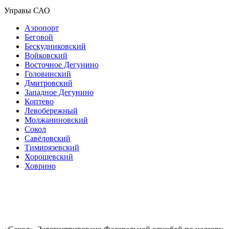
Управы САО
Аэропорт
Беговой
Бескудниковский
Войковский
Восточное Дегунино
Головинский
Дмитровский
Западное Дегунино
Коптево
Левобережный
Молжаниновский
Сокол
Савёловский
Тимирязевский
Хорошевский
Ховрино