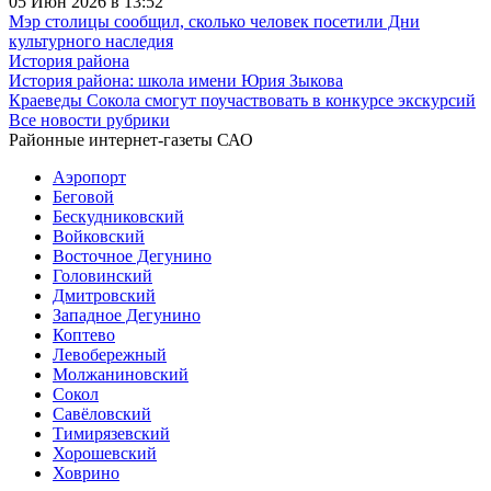
05 Июн 2026 в 13:52
Мэр столицы сообщил, сколько человек посетили Дни
культурного наследия
История района
История района: школа имени Юрия Зыкова
Краеведы Сокола смогут поучаствовать в конкурсе экскурсий
Все новости рубрики
Районные интернет-газеты САО
Аэропорт
Беговой
Бескудниковский
Войковский
Восточное Дегунино
Головинский
Дмитровский
Западное Дегунино
Коптево
Левобережный
Молжаниновский
Сокол
Савёловский
Тимирязевский
Хорошевский
Ховрино