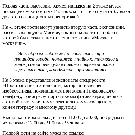
Первая часть выставки, разместившаяся на 2 этаже музея,
посвящена «скитаниям» Гиляровского — его пути от бурлака
до автора сенсационных репортажей.
На -1 этаже гости могут увидеть вторую часть экспозиции,
рассказывающую о Москве, яркий и колоритный образ
которой был создан писателем в его книге «Москва и
москвичи».
– Это образы любимых Гиляровским улиц и
площадей города, ночлежек и чайных, трамваев и
конок, созданные художниками-современниками
героя выставки, – поделились организаторы.
На 3 этаже представлены экспонаты спецпроекта
«Пространство технологий», который посвящен
изобретениям, появившимся при жизни Гиляровского:
телефону, фонографу, портативным фотокамерам, первым
автомобилям, уличному электрическому освещению,
кинематографу и многому другому.
Выставка открыта ежедневно с 11.00 до 20.00, по средам и
четвергам с 12.00 до 21.00 до 25 января.
Подробности на сайте музея по ссылке: