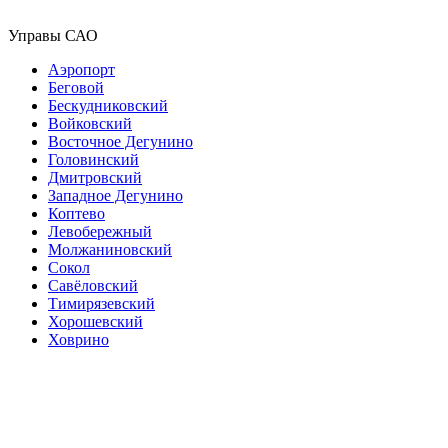
Управы САО
Аэропорт
Беговой
Бескудниковский
Войковский
Восточное Дегунино
Головинский
Дмитровский
Западное Дегунино
Коптево
Левобережный
Молжаниновский
Сокол
Савёловский
Тимирязевский
Хорошевский
Ховрино