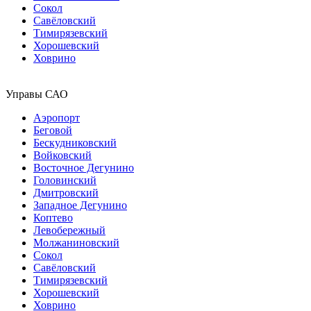
Сокол
Савёловский
Тимирязевский
Хорошевский
Ховрино
Управы САО
Аэропорт
Беговой
Бескудниковский
Войковский
Восточное Дегунино
Головинский
Дмитровский
Западное Дегунино
Коптево
Левобережный
Молжаниновский
Сокол
Савёловский
Тимирязевский
Хорошевский
Ховрино