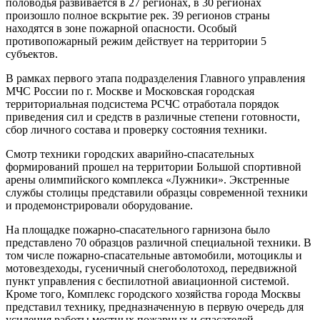
половодья развивается в 27 регионах, в 30 регионах
произошло полное вскрытие рек. 39 регионов страны
находятся в зоне пожарной опасности. Особый
противопожарный режим действует на территории 5
субъектов.
В рамках первого этапа подразделения Главного управления
МЧС России по г. Москве и Московская городская
территориальная подсистема РСЧС отработала порядок
приведения сил и средств в различные степени готовности,
сбор личного состава и проверку состояния техники.
Смотр техники городских аварийно-спасательных
формирований прошел на территории Большой спортивной
арены олимпийского комплекса «Лужники». Экстренные
службы столицы представили образцы современной техники
и продемонстрировали оборудование.
На площадке пожарно-спасательного гарнизона было
представлено 70 образцов различной специальной техники. В
том числе пожарно-спасательные автомобили, мотоциклы и
мотовездеходы, гусеничный снегоболотоход, передвижной
пункт управления с беспилотной авиационной системой.
Кроме того, Комплекс городского хозяйства города Москвы
представил технику, предназначенную в первую очередь для
усиления работы местных пожарных и спасателей.