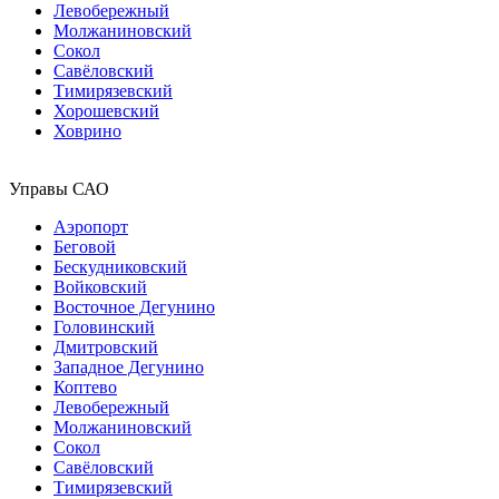
Левобережный
Молжаниновский
Сокол
Савёловский
Тимирязевский
Хорошевский
Ховрино
Управы САО
Аэропорт
Беговой
Бескудниковский
Войковский
Восточное Дегунино
Головинский
Дмитровский
Западное Дегунино
Коптево
Левобережный
Молжаниновский
Сокол
Савёловский
Тимирязевский