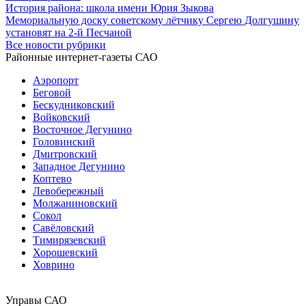
История района: школа имени Юрия Зыкова
Мемориальную доску советскому лётчику Сергею Долгушину
установят на 2-й Песчаной
Все новости рубрики
Районные интернет-газеты САО
Аэропорт
Беговой
Бескудниковский
Войковский
Восточное Дегунино
Головинский
Дмитровский
Западное Дегунино
Коптево
Левобережный
Молжаниновский
Сокол
Савёловский
Тимирязевский
Хорошевский
Ховрино
Управы САО