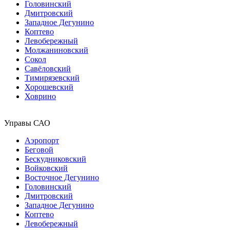
Головинский
Дмитровский
Западное Дегунино
Коптево
Левобережный
Молжаниновский
Сокол
Савёловский
Тимирязевский
Хорошевский
Ховрино
Управы САО
Аэропорт
Беговой
Бескудниковский
Войковский
Восточное Дегунино
Головинский
Дмитровский
Западное Дегунино
Коптево
Левобережный